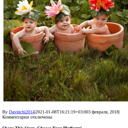
By
Davinchi2014
|
2021-01-08T16:21:19+03:00
3 февраля, 2018
|
к
Комментарии
отключены
записи
4-