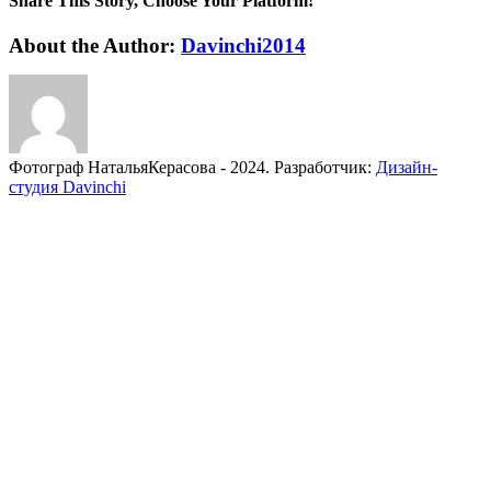
Share This Story, Choose Your Platform!
10
месяцев
facebook
twitter
linkedin
reddit
whatsapp
tumblr
pinterest
vk
Email
About the Author:
Davinchi2014
Фотограф НатальяКерасова - 2024. Разработчик:
Дизайн-
студия Davinchi
instagram