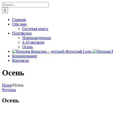
Skip
Search
to
for:
content
Главная
Обо мне
Гостевая книга
Портфолио
Новорожденные
4-10 месяцев
Осень
Бронирование
Контакты
Осень
Home
/
Осень
Previous
Осень